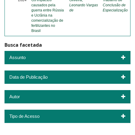
2024
Os impactos
Oliveira,
Trabalho de
causados pela
Leonardo Vargas
Conclusão de
guerra entre Rússia
de
Especialização
e Ucrânia na
comercialização de
fertilizantes no
Brasil
Busca facetada
Assunto
Data de Publicação
Autor
Tipo de Acesso