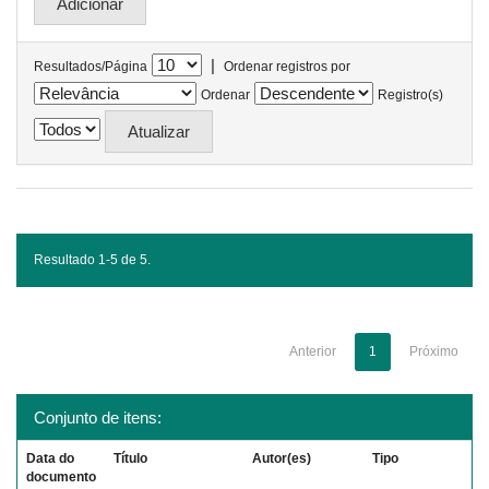
|
Resultados/Página
Ordenar registros por
Ordenar
Registro(s)
Resultado 1-5 de 5.
Anterior
1
Próximo
Conjunto de itens:
Data do
Título
Autor(es)
Tipo
documento