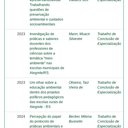
#preservandoavida!
Valdecir dos
Especialização
Trabalhando
questões de
preservação
ambiental e cuidados
socioambientais
2023
Investigação de
Mann, Moacir
Trabalho de
práticas e saberes
Silvestre
Conclusão de
docentes dos
Especialização
professores de
ciências sobre a
temática "meio
ambiente" nas
escolas municipais de
Alegrete/RS.
2023
Um olhar sobre a
Oliveira, Taiz
Trabalho de
educação ambiental
Vieira de
Conclusão de
dentro dos projetos
Especialização
políticos pedagógicos
das escolas rurais de
Alegrete - RS
2024
Percepção do papel
Becker, Milena
Trabalho de
do protocolo de
Busnello
Conclusão de
práticas ambientais e
Especialização