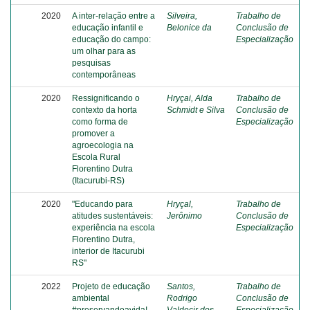
2020
A inter-relação entre a
Silveira,
Trabalho de
educação infantil e
Belonice da
Conclusão de
educação do campo:
Especialização
um olhar para as
pesquisas
contemporâneas
2020
Ressignificando o
Hryçai, Alda
Trabalho de
contexto da horta
Schmidt e Silva
Conclusão de
como forma de
Especialização
promover a
agroecologia na
Escola Rural
Florentino Dutra
(Itacurubi-RS)
2020
"Educando para
Hryçal,
Trabalho de
atitudes sustentáveis:
Jerônimo
Conclusão de
experiência na escola
Especialização
Florentino Dutra,
interior de Itacurubi
RS"
2022
Projeto de educação
Santos,
Trabalho de
ambiental
Rodrigo
Conclusão de