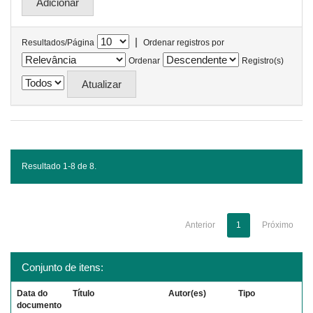
|
Resultados/Página
Ordenar registros por
Ordenar
Registro(s)
Resultado 1-8 de 8.
Anterior
1
Próximo
Conjunto de itens:
Data do
Título
Autor(es)
Tipo
documento