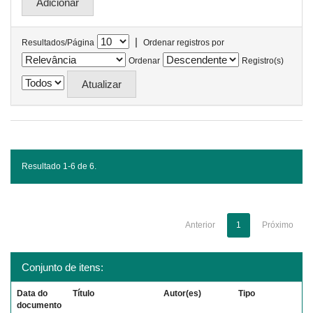
|
Resultados/Página
Ordenar registros por
Ordenar
Registro(s)
Resultado 1-6 de 6.
Anterior
1
Próximo
Conjunto de itens:
Data do
Título
Autor(es)
Tipo
documento