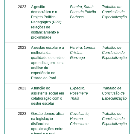
2023
A gestão
Pereira, Sarah
Trabalho de
democrática e o
Porto da Paixão
Conclusão de
Projeto Político
Barbosa
Especialização
Pedagógico (PPP):
relações de
distanciamento e
proximidade
2023
A gestão escolar e a
Pereira, Lorena
Trabalho de
melhoria da
Cristina
Conclusão de
qualidade do ensino
Gonzaga
Especialização
aprendizagem : uma
análise da
experiência no
Estado do Pará
2023
A função do
Expedito,
Trabalho de
assistente social em
Rosemeire
Conclusão de
colaboração com o
Thaís
Especialização
gestor escolar
2023
Gestão democrática
Cavalcante,
Trabalho de
na legislação :
Hosana
Conclusão de
distâncias e
Crisostomo
Especialização
aproximações entre