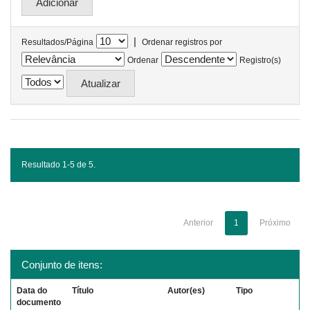
|
Resultados/Página
Ordenar registros por
Ordenar
Registro(s)
Resultado 1-5 de 5.
Anterior
1
Próximo
Conjunto de itens:
Data do
Título
Autor(es)
Tipo
documento