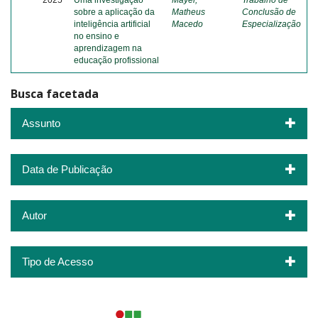
2025
Uma investigação
Mayer,
Trabalho de
sobre a aplicação da
Matheus
Conclusão de
inteligência artificial
Macedo
Especialização
no ensino e
aprendizagem na
educação profissional
Busca facetada
Assunto
Data de Publicação
Autor
Tipo de Acesso