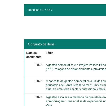
Resultado 1-7 de 7.
Conjunto de itens:
Data do
Título
documento
2023
A gestão democrática e o Projeto Político Ped
(PPP): relações de distanciamento e proximid
2023
O conceito de gestão democrática à luz dos pr
educativos de Santa Teresa Verzeri: um viés hi
atual de uma rede escolar confessional católic
2023
A gestão escolar e a melhoria da qualidade do
aprendizagem : uma análise da experiência n
Pará