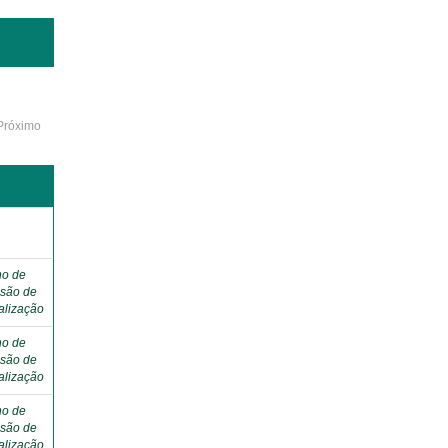
Próximo
ho de
são de
alização
ho de
são de
alização
ho de
são de
alização