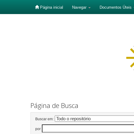
Página inicial
Navegar
Documentos Úteis
Skip
navigation
Página de Busca
Buscar em:
por