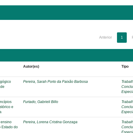
Anterior
1
Autor(es)
Tipo
agógico
Pereira, Sarah Porto da Paixão Barbosa
Trabal
ade
Conclu
Especi
incípios
Furtado, Gabrieli Billo
Trabal
stórico e
Conclu
a
Especi
 ensino
Pereira, Lorena Cristina Gonzaga
Trabal
o Estado do
Conclu
Especi