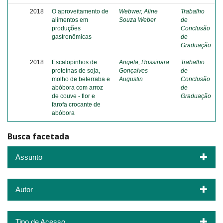
2018
O aproveitamento de
Webwer, Aline
Trabalho
alimentos em
Souza Weber
de
produções
Conclusão
gastronômicas
de
Graduação
2018
Escalopinhos de
Angela, Rossinara
Trabalho
proteínas de soja,
Gonçalves
de
molho de beterraba e
Augustin
Conclusão
abóbora com arroz
de
de couve - flor e
Graduação
farofa crocante de
abóbora
Busca facetada
Assunto
Autor
Tipo de Acesso