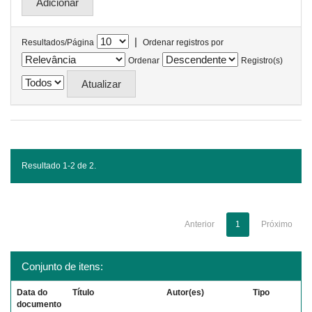
|
Resultados/Página
Ordenar registros por
Ordenar
Registro(s)
Resultado 1-2 de 2.
Anterior
1
Próximo
Conjunto de itens:
Data do
Título
Autor(es)
Tipo
documento