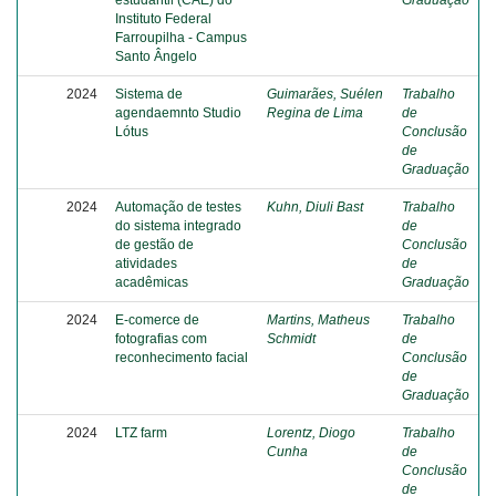
estudantil (CAE) do
Graduação
Instituto Federal
Farroupilha - Campus
Santo Ângelo
2024
Sistema de
Guimarães, Suélen
Trabalho
agendaemnto Studio
Regina de Lima
de
Lótus
Conclusão
de
Graduação
2024
Automação de testes
Kuhn, Diuli Bast
Trabalho
do sistema integrado
de
de gestão de
Conclusão
atividades
de
acadêmicas
Graduação
2024
E-comerce de
Martins, Matheus
Trabalho
fotografias com
Schmidt
de
reconhecimento facial
Conclusão
de
Graduação
2024
LTZ farm
Lorentz, Diogo
Trabalho
Cunha
de
Conclusão
de