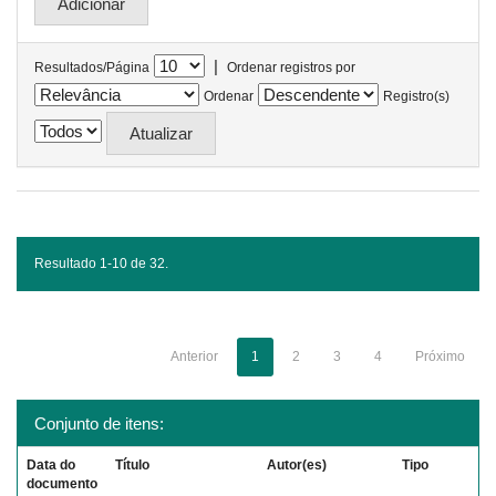
|
Resultados/Página
Ordenar registros por
Ordenar
Registro(s)
Resultado 1-10 de 32.
Anterior
1
2
3
4
Próximo
Conjunto de itens:
Data do
Título
Autor(es)
Tipo
documento