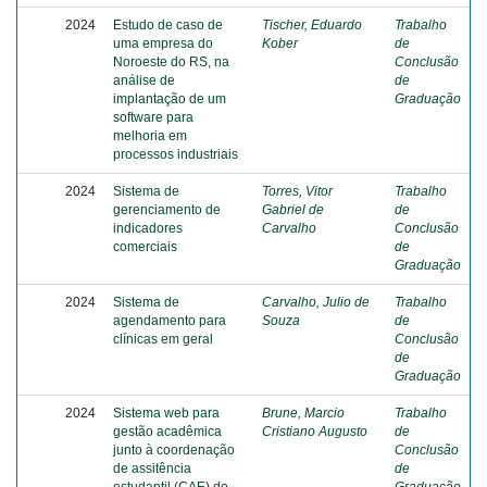
2024
Estudo de caso de
Tischer, Eduardo
Trabalho
uma empresa do
Kober
de
Noroeste do RS, na
Conclusão
análise de
de
implantação de um
Graduação
software para
melhoria em
processos industriais
2024
Sistema de
Torres, Vitor
Trabalho
gerenciamento de
Gabriel de
de
indicadores
Carvalho
Conclusão
comerciais
de
Graduação
2024
Sistema de
Carvalho, Julio de
Trabalho
agendamento para
Souza
de
clínicas em geral
Conclusão
de
Graduação
2024
Sistema web para
Brune, Marcio
Trabalho
gestão acadêmica
Cristiano Augusto
de
junto à coordenação
Conclusão
de assitência
de