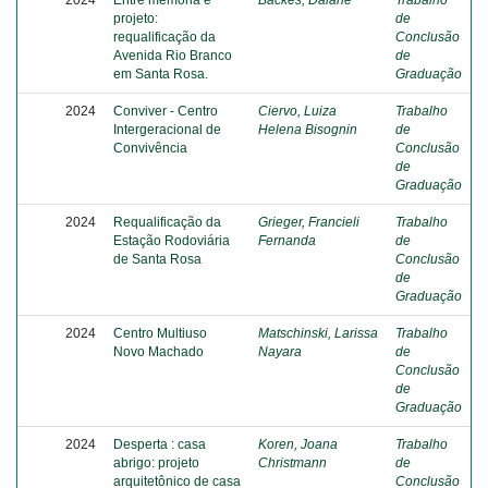
2024
Entre memória e
Backes, Daiane
Trabalho
projeto:
de
requalificação da
Conclusão
Avenida Rio Branco
de
em Santa Rosa.
Graduação
2024
Conviver - Centro
Ciervo, Luiza
Trabalho
Intergeracional de
Helena Bisognin
de
Convivência
Conclusão
de
Graduação
2024
Requalificação da
Grieger, Francieli
Trabalho
Estação Rodoviária
Fernanda
de
de Santa Rosa
Conclusão
de
Graduação
2024
Centro Multiuso
Matschinski, Larissa
Trabalho
Novo Machado
Nayara
de
Conclusão
de
Graduação
2024
Desperta : casa
Koren, Joana
Trabalho
abrigo: projeto
Christmann
de
arquitetônico de casa
Conclusão