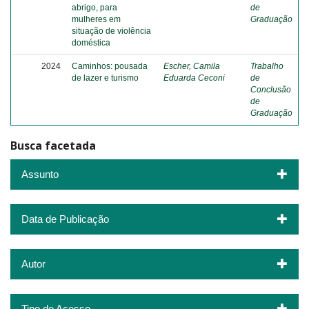
abrigo, para
de
mulheres em
Graduação
situação de violência
doméstica
2024
Caminhos: pousada
Escher, Camila
Trabalho
de lazer e turismo
Eduarda Ceconi
de
Conclusão
de
Graduação
Busca facetada
Assunto
Data de Publicação
Autor
Tipo de Acesso