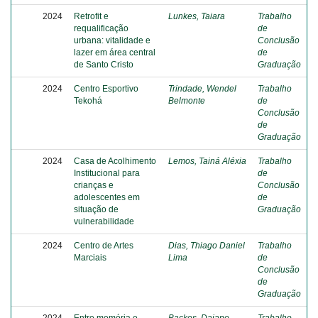
2024
Retrofit e
Lunkes, Taiara
Trabalho
requalificação
de
urbana: vitalidade e
Conclusão
lazer em área central
de
de Santo Cristo
Graduação
2024
Centro Esportivo
Trindade, Wendel
Trabalho
Tekohá
Belmonte
de
Conclusão
de
Graduação
2024
Casa de Acolhimento
Lemos, Tainá Aléxia
Trabalho
Institucional para
de
crianças e
Conclusão
adolescentes em
de
situação de
Graduação
vulnerabilidade
2024
Centro de Artes
Dias, Thiago Daniel
Trabalho
Marciais
Lima
de
Conclusão
de
Graduação