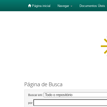
Página inicial
Navegar
Documentos Úteis
Skip
navigation
Página de Busca
Buscar em:
por