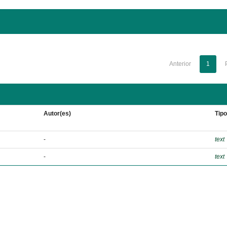
Anterior
1
Autor(es)
Tip
-
text
-
text