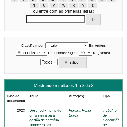
T
U
V
W
X
Y
Z
ou entre com as primeiras letras:
Classificar por:
Em ordem:
Resultados/Página
Registro(s):
Mostrando resultados 1 a 2 de 2
Data do
Título
Autor(es)
Tipo
documento
2023
Desenvolvimento de
Pereira, Heitor
Trabalho
um sistema para
Braga
de
gestão de portifólio
Conclusão
financeiro com
de