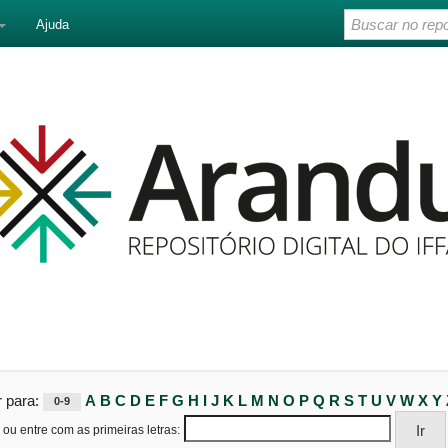
Ajuda
r para:
A
B
C
D
E
F
G
H
I
J
K
L
M
N
O
P
Q
R
S
T
U
V
W
X
Y
0-9
ou entre com as primeiras letras: