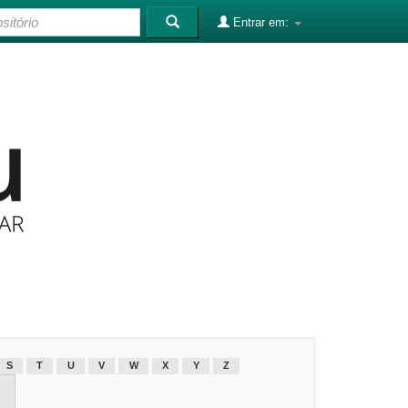
Entrar em:
S
T
U
V
W
X
Y
Z