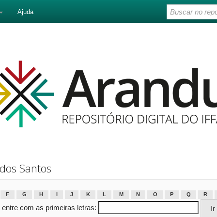
Ajuda
 dos Santos
F
G
H
I
J
K
L
M
N
O
P
Q
R
 entre com as primeiras letras: