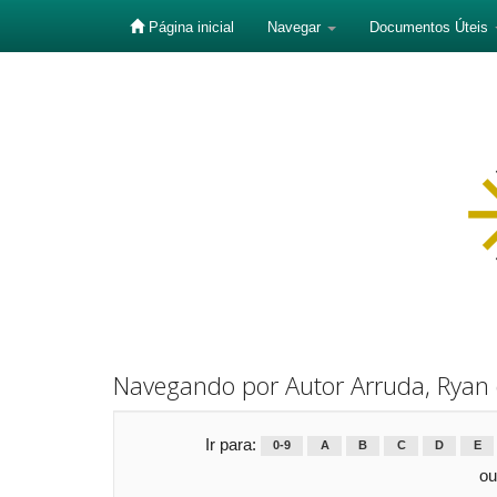
Página inicial
Navegar
Documentos Úteis
Skip
navigation
Navegando por Autor Arruda, Ryan
Ir para:
0-9
A
B
C
D
E
ou