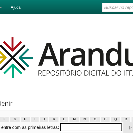
Ajuda
denir
F
G
H
I
J
K
L
M
N
O
P
Q
R
 entre com as primeiras letras: