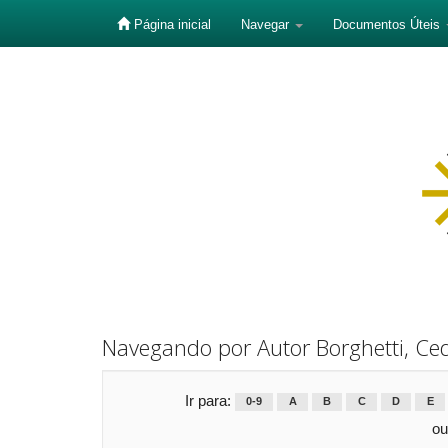
Página inicial
Navegar
Documentos Úteis
Skip
navigation
Navegando por Autor Borghetti, Ce
Ir para:
0-9
A
B
C
D
E
ou