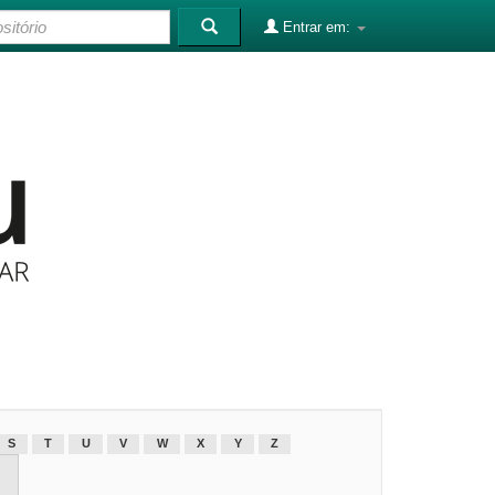
Entrar em:
S
T
U
V
W
X
Y
Z