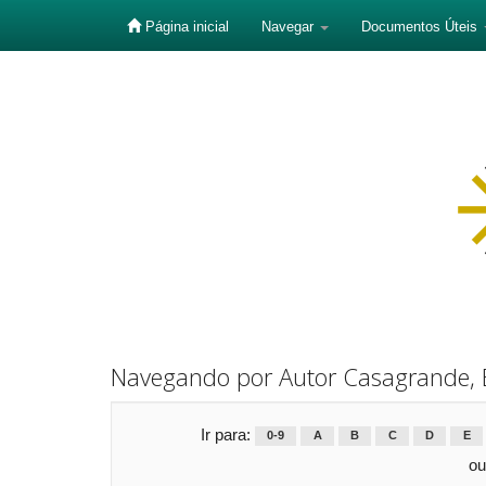
Página inicial
Navegar
Documentos Úteis
Skip
navigation
Navegando por Autor Casagrande,
Ir para:
0-9
A
B
C
D
E
ou