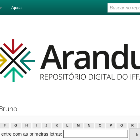
Ajuda
 Bruno
F
G
H
I
J
K
L
M
N
O
P
Q
R
 entre com as primeiras letras: