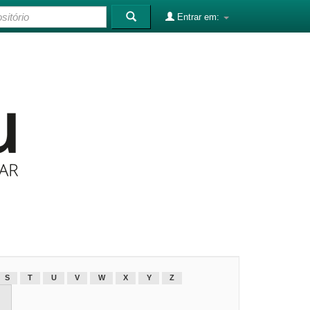
Entrar em:
S
T
U
V
W
X
Y
Z