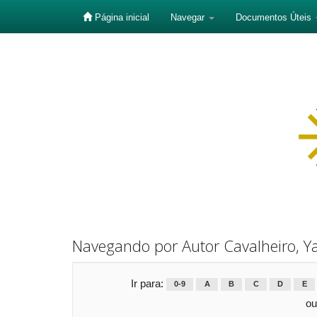
Página inicial
Navegar
Documentos Úteis
Skip
navigation
Navegando por Autor Cavalheiro, Y
Ir para:
0-9
A
B
C
D
E
ou