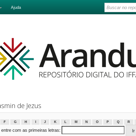
Ajuda
asmin de Jezus
F
G
H
I
J
K
L
M
N
O
P
Q
R
 entre com as primeiras letras: