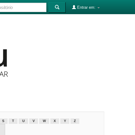
Entrar em:
S
T
U
V
W
X
Y
Z