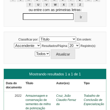
T
U
V
W
X
Y
Z
ou entre com as primeiras letras:
Classificar por:
Em ordem:
Resultados/Página
Registro(s):
Mostrando resultados 1 a 1 de 1
Data do
Título
Autor(es)
Tipo
documento
2022
Armazenagem e
Cruz, João
Trabalho de
conservação de
Claudio Ferraz
Conclusão de
sementes de milho
da
Especialização
de polinização