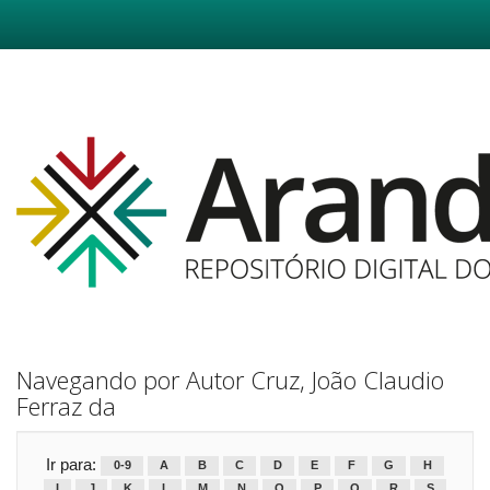
Skip
navigation
Navegando por Autor Cruz, João Claudio
Ferraz da
Ir para:
0-9
A
B
C
D
E
F
G
H
I
J
K
L
M
N
O
P
Q
R
S