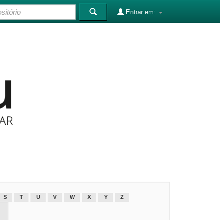
Entrar em:
S
T
U
V
W
X
Y
Z