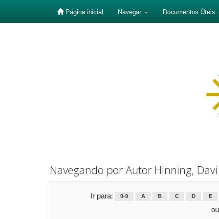
Página inicial
Navegar
Documentos Úteis
Skip
navigation
Navegando por Autor Hinning, Davi
Ir para:
0-9
A
B
C
D
E
ou