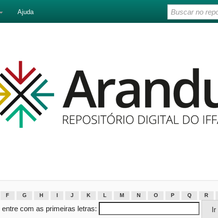
Ajuda
F
G
H
I
J
K
L
M
N
O
P
Q
R
 entre com as primeiras letras: