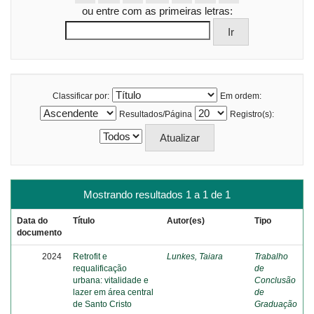
ou entre com as primeiras letras:
Classificar por:
Em ordem:
Resultados/Página
Registro(s):
Mostrando resultados 1 a 1 de 1
Data do
Título
Autor(es)
Tipo
documento
2024
Retrofit e
Lunkes, Taiara
Trabalho
requalificação
de
urbana: vitalidade e
Conclusão
lazer em área central
de
de Santo Cristo
Graduação