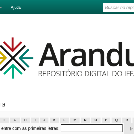
Ajuda
ia
F
G
H
I
J
K
L
M
N
O
P
Q
R
 entre com as primeiras letras: