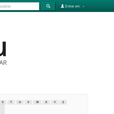
Entrar em:
S
T
U
V
W
X
Y
Z