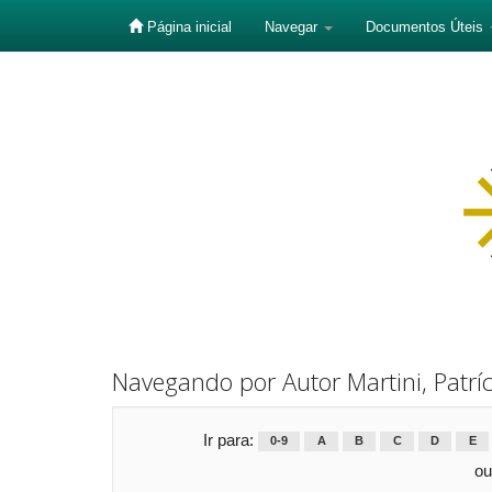
Página inicial
Navegar
Documentos Úteis
Skip
navigation
Navegando por Autor Martini, Patríc
Ir para:
0-9
A
B
C
D
E
ou