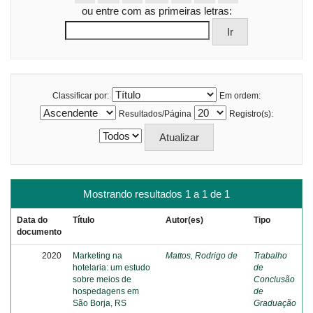
ou entre com as primeiras letras:
Classificar por:
Em ordem:
Resultados/Página
Registro(s):
Mostrando resultados 1 a 1 de 1
Data do
Título
Autor(es)
Tipo
documento
2020
Marketing na
Mattos, Rodrigo de
Trabalho
hotelaria: um estudo
de
sobre meios de
Conclusão
hospedagens em
de
São Borja, RS
Graduação