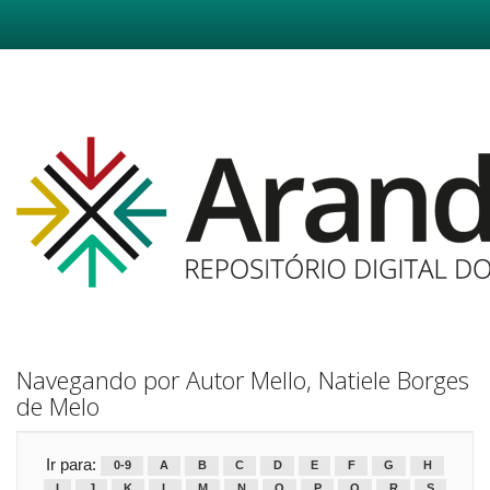
Skip
navigation
Navegando por Autor Mello, Natiele Borges
de Melo
Ir para:
0-9
A
B
C
D
E
F
G
H
I
J
K
L
M
N
O
P
Q
R
S