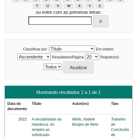
T
U
V
W
X
Y
Z
ou entre com as primeiras letras:
Classificar por:
Em ordem:
Resultados/Página
Registro(s):
Mostrando resultados 1 a 1 de 1
Data do
Título
Autor(es)
Tipo
documento
2022
A versatilidade da
Mello, Natiele
Trabalho
mandioca: do
Borges de Melo
de
simples ao
Conclusão
sofisticado
de