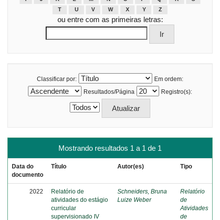
T
U
V
W
X
Y
Z
ou entre com as primeiras letras:
Classificar por:
Em ordem:
Resultados/Página
Registro(s):
Mostrando resultados 1 a 1 de 1
Data do
Título
Autor(es)
Tipo
documento
2022
Relatório de
Schneiders, Bruna
Relatório
atividades do estágio
Luize Weber
de
curricular
Atividades
supervisionado IV
de