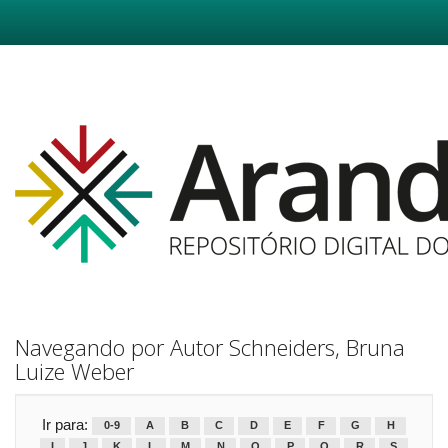
Skip
navigation
Navegando por Autor Schneiders, Bruna
Luize Weber
Ir para:
0-9
A
B
C
D
E
F
G
H
I
J
K
L
M
N
O
P
Q
R
S