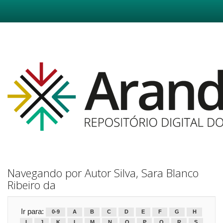
Skip
navigation
Navegando por Autor Silva, Sara Blanco
Ribeiro da
Ir para:
0-9
A
B
C
D
E
F
G
H
I
J
K
L
M
N
O
P
Q
R
S