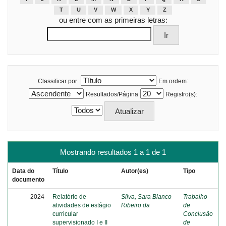
T
U
V
W
X
Y
Z
ou entre com as primeiras letras:
Classificar por:
Em ordem:
Resultados/Página
Registro(s):
Mostrando resultados 1 a 1 de 1
Data do
Título
Autor(es)
Tipo
documento
2024
Relatório de
Silva, Sara Blanco
Trabalho
atividades de estágio
Ribeiro da
de
curricular
Conclusão
supervisionado I e II
de