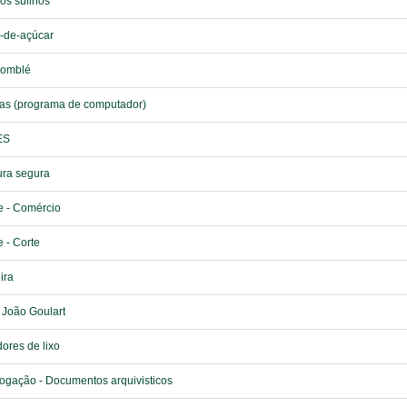
os sulinos
-de-açúcar
omblé
as (programa de computador)
ES
ura segura
e - Comércio
 - Corte
ira
João Goulart
ores de lixo
ogação - Documentos arquivisticos