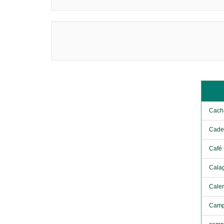
Cach
Cadei
Café 
Cala
Calen
Campe