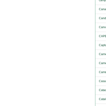
camp
Cana
Cand
Canv
CAP
Capt
Carn
Carne
Carre
Casa 
Catad
Catal