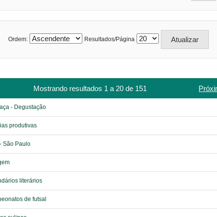
Ordem:
Resultados/Página
Mostrando resultados 1 a 20 de 151
Próxi
aça - Degustação
as produtivas
- São Paulo
gem
dários literários
onatos de futsal