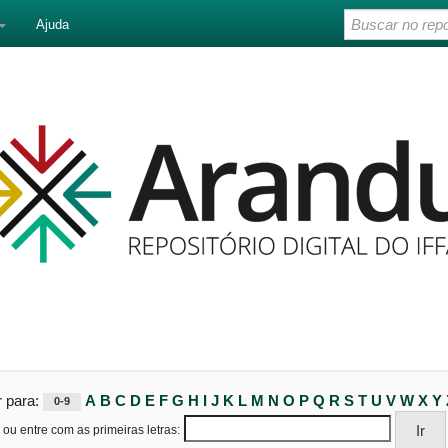
Ajuda
r para:
A
B
C
D
E
F
G
H
I
J
K
L
M
N
O
P
Q
R
S
T
U
V
W
X
Y
0-9
ou entre com as primeiras letras: