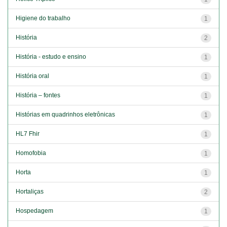
Higiene do trabalho
1
História
2
História - estudo e ensino
1
História oral
1
História – fontes
1
Histórias em quadrinhos eletrônicas
1
HL7 Fhir
1
Homofobia
1
Horta
1
Hortaliças
2
Hospedagem
1