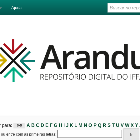
Ajuda
r para:
A
B
C
D
E
F
G
H
I
J
K
L
M
N
O
P
Q
R
S
T
U
V
W
X
Y
0-9
ou entre com as primeiras letras: