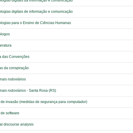
logias digitais da informação e comunicação
logias digitais de informação e comunicação
logias para o Ensino de Ciências Humanas
ólogos
eratura
ia das Convenções
as da conspiração
nais rodoviários
nais rodoviários - Santa Rosa (RS)
 de invasão (medidas de segurança para computador)
 de software
al discourse analysis