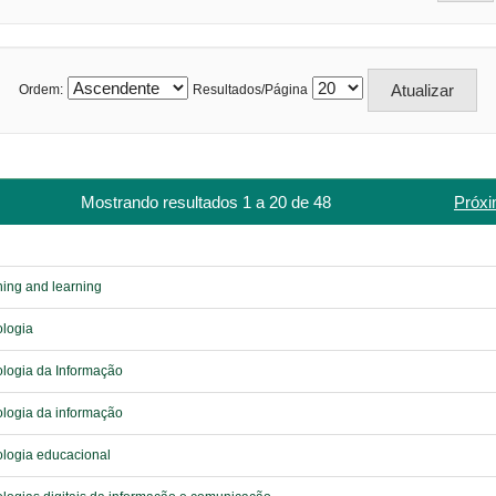
Ordem:
Resultados/Página
Mostrando resultados 1 a 20 de 48
Próxi
ing and learning
logia
logia da Informação
logia da informação
logia educacional