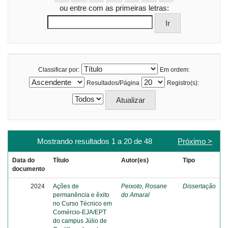
ou entre com as primeiras letras:
Classificar por:
Em ordem:
Resultados/Página
Registro(s):
Mostrando resultados 1 a 20 de 48
Próximo >
Data do
Título
Autor(es)
Tipo
documento
2024
Ações de
Peixoto, Rosane
Dissertação
permanência e êxito
do Amaral
no Curso Técnico em
Comércio-EJA/EPT
do campus Júlio de