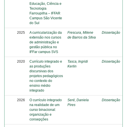
Educação, Ciência e
Tecnologia
Farroupilha – IFFAR
Campus São Vicente
do Sul
2025
A curricularização da
Frescura, Milene
Dissertação
extensão nos cursos
de Barros da SIlva
de administração e
gestão pública no
IFFar campus SVS
2020
Currículo integrado e
Tasca, Ingridi
Dissertação
as produções
Kerlin
discursivas dos
projetos pedagógicos
no contexto do
ensino médio
integrado
2026
O currículo integrado
Seré, Daniela
Dissertação
na realidade de um
Pires
curso binacional:
organização e
consepções