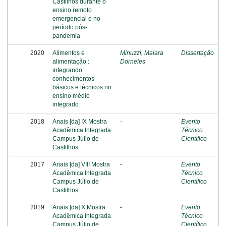
Castilhos durante o
ensino remoto
emergencial e no
período pós-
pandemia
2020
Alimentos e
Minuzzi, Maiara
Dissertação
alimentação :
Dorneles
integrando
conhecimentos
básicos e técnicos no
ensino médio
integrado
2018
Anais [da] IX Mostra
-
Evento
Acadêmica Integrada
Técnico
Campus Júlio de
Científico
Castilhos
2017
Anais [da] VIII Mostra
-
Evento
Acadêmica Integrada
Técnico
Campus Júlio de
Científico
Castilhos
2019
Anais [da] X Mostra
-
Evento
Acadêmica Integrada
Técnico
Campus Júlio de
Científico