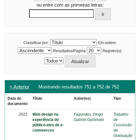
ou entre com as primeiras letras:
Classificar por:
Em ordem:
Resultados/Página
Registro(s):
< Anterior
Mostrando resultados 751 a 752 de 752
Data do
Título
Autor(es)
Tipo
documento
2022
Web design na
Fagundes, Diogo
Trabalho
experiência do
Gabriel Garbinato
de
público-alvo de e-
Conclusão
commerces
de
Graduação