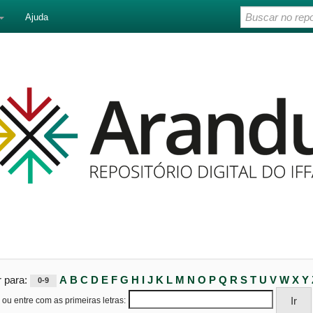
Ajuda
r para:
A
B
C
D
E
F
G
H
I
J
K
L
M
N
O
P
Q
R
S
T
U
V
W
X
Y
0-9
ou entre com as primeiras letras: