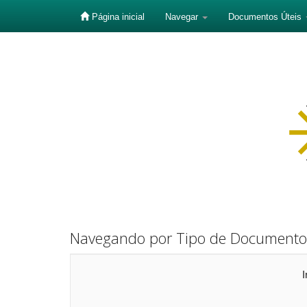
Página inicial
Navegar
Documentos Úteis
Skip
navigation
Navegando por Tipo de Documento
I