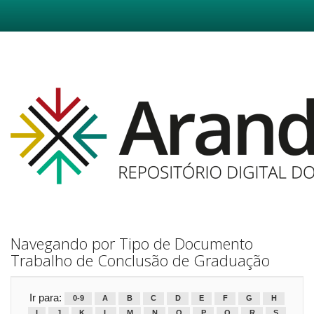
Skip
navigation
Navegando por Tipo de Documento
Trabalho de Conclusão de Graduação
Ir para:
0-9
A
B
C
D
E
F
G
H
I
J
K
L
M
N
O
P
Q
R
S