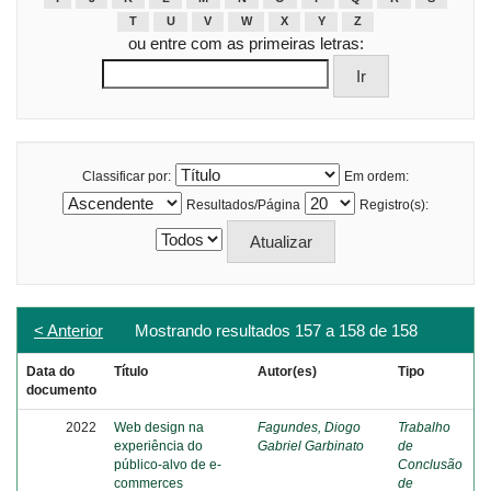
T
U
V
W
X
Y
Z
ou entre com as primeiras letras:
Classificar por:
Em ordem:
Resultados/Página
Registro(s):
< Anterior
Mostrando resultados 157 a 158 de 158
Data do
Título
Autor(es)
Tipo
documento
2022
Web design na
Fagundes, Diogo
Trabalho
experiência do
Gabriel Garbinato
de
público-alvo de e-
Conclusão
commerces
de