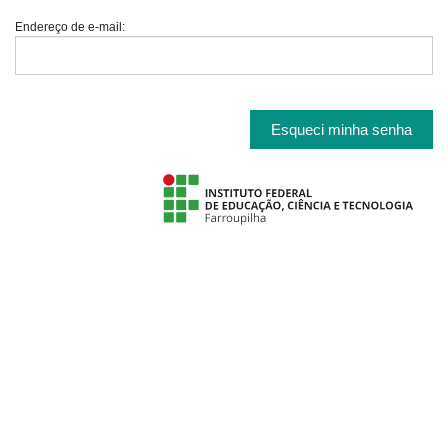
Endereço de e-mail: