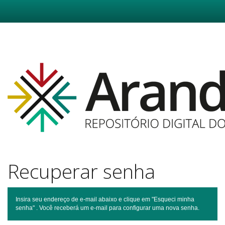
Skip
navigation
Recuperar senha
Insira seu endereço de e-mail abaixo e clique em "Esqueci minha
senha" . Você receberá um e-mail para configurar uma nova senha.