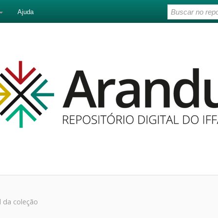
Ajuda
l da coleção