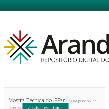
Skip
navigation
Mostra Técnica do IFFar
Página principal da
Visualizar estatísticas
coleção