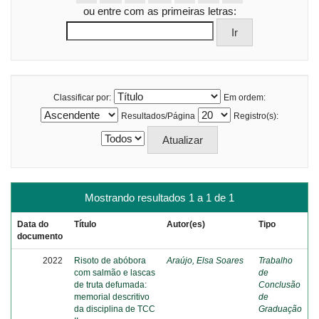
ou entre com as primeiras letras:
Classificar por:
Em ordem:
Resultados/Página
Registro(s):
Mostrando resultados 1 a 1 de 1
Data do
Título
Autor(es)
Tipo
documento
2022
Risoto de abóbora
Araújo, Elsa Soares
Trabalho
com salmão e lascas
de
de truta defumada:
Conclusão
memorial descritivo
de
da disciplina de TCC
Graduação