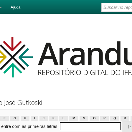
Ajuda
 José Gutkoski
F
G
H
I
J
K
L
M
N
O
P
Q
R
 entre com as primeiras letras: