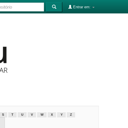
Entrar em:
S
T
U
V
W
X
Y
Z