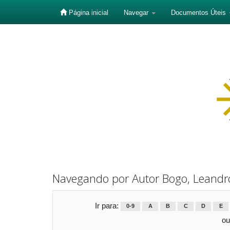
Página inicial
Navegar
Documentos Úteis
Skip
navigation
Navegando por Autor Bogo, Leandro
Ir para:
0-9
A
B
C
D
E
ou