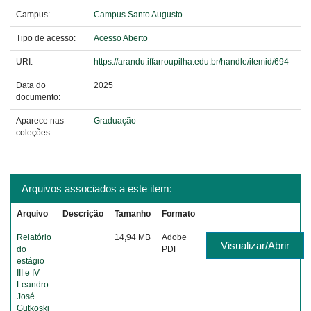
Campus:
Campus Santo Augusto
Tipo de acesso:
Acesso Aberto
URI:
https://arandu.iffarroupilha.edu.br/handle/itemid/694
Data do
2025
documento:
Aparece nas
Graduação
coleções:
Arquivos associados a este item:
Arquivo
Descrição
Tamanho
Formato
Relatório
14,94 MB
Adobe
Visualizar/Abrir
do
PDF
estágio
III e IV
Leandro
José
Gutkoski