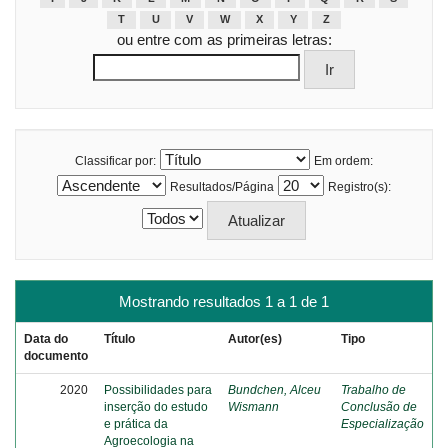
T
U
V
W
X
Y
Z
ou entre com as primeiras letras:
Classificar por:
Em ordem:
Resultados/Página
Registro(s):
Mostrando resultados 1 a 1 de 1
Data do
Título
Autor(es)
Tipo
documento
2020
Possibilidades para
Bundchen, Alceu
Trabalho de
inserção do estudo
Wismann
Conclusão de
e prática da
Especialização
Agroecologia na