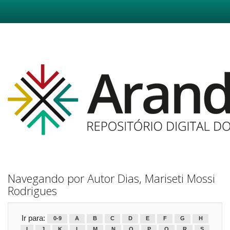
Skip
navigation
Navegando por Autor Dias, Mariseti Mossi
Rodrigues
Ir para:
0-9
A
B
C
D
E
F
G
H
I
J
K
L
M
N
O
P
Q
R
S