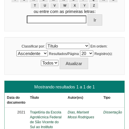
T
U
V
W
X
Y
Z
ou entre com as primeiras letras:
Classificar por:
Em ordem:
Resultados/Página
Registro(s):
Mostrando resultados 1 a 1 de 1
Data do
Título
Autor(es)
Tipo
documento
2021
Trajetória da Escola
Dias, Mariseti
Dissertação
Agrotécnica Federal
Mossi Rodrigues
de São Vicente do
Sul ao Instituto