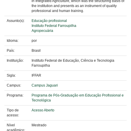
in Integrated Agriculture, which was the structuring basis of
the institution and presents as an instrument of quality
professional and human training.
Assunto(s):
Educação profissional
Instituto Federal Farroupilha
Agropecuária
Idioma:
por
País:
Brasil
Instituição:
Instituto Federal de Educação, Ciência e Tecnologia
Farroupilha
Sigla:
IFFAR
Campus:
Campus Jaguari
Programa:
Programa de Pós-Graduação em Educação Profissional e
Tecnológica
Tipo de
Acesso Aberto
acesso:
Nível
Mestrado
acadêmico: