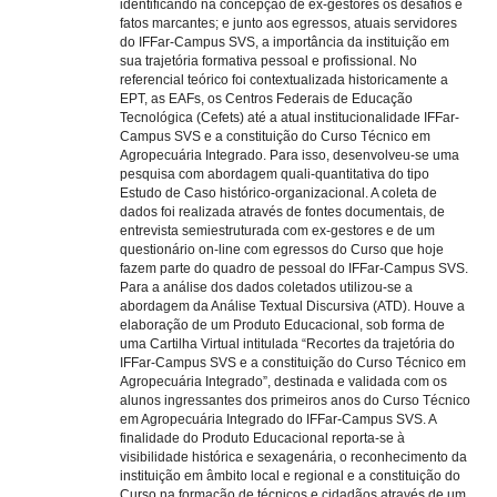
identificando na concepção de ex-gestores os desafios e
fatos marcantes; e junto aos egressos, atuais servidores
do IFFar-Campus SVS, a importância da instituição em
sua trajetória formativa pessoal e profissional. No
referencial teórico foi contextualizada historicamente a
EPT, as EAFs, os Centros Federais de Educação
Tecnológica (Cefets) até a atual institucionalidade IFFar-
Campus SVS e a constituição do Curso Técnico em
Agropecuária Integrado. Para isso, desenvolveu-se uma
pesquisa com abordagem quali-quantitativa do tipo
Estudo de Caso histórico-organizacional. A coleta de
dados foi realizada através de fontes documentais, de
entrevista semiestruturada com ex-gestores e de um
questionário on-line com egressos do Curso que hoje
fazem parte do quadro de pessoal do IFFar-Campus SVS.
Para a análise dos dados coletados utilizou-se a
abordagem da Análise Textual Discursiva (ATD). Houve a
elaboração de um Produto Educacional, sob forma de
uma Cartilha Virtual intitulada “Recortes da trajetória do
IFFar-Campus SVS e a constituição do Curso Técnico em
Agropecuária Integrado”, destinada e validada com os
alunos ingressantes dos primeiros anos do Curso Técnico
em Agropecuária Integrado do IFFar-Campus SVS. A
finalidade do Produto Educacional reporta-se à
visibilidade histórica e sexagenária, o reconhecimento da
instituição em âmbito local e regional e a constituição do
Curso na formação de técnicos e cidadãos através de um