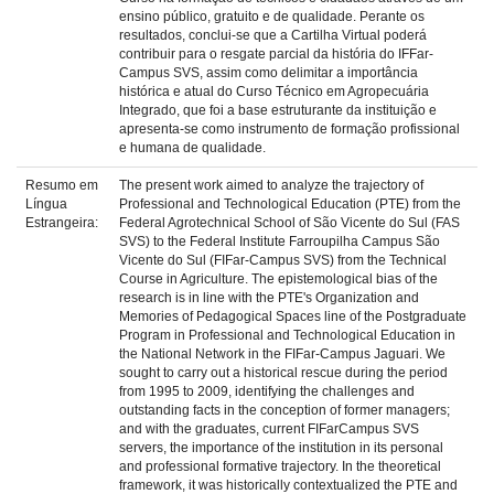
ensino público, gratuito e de qualidade. Perante os
resultados, conclui-se que a Cartilha Virtual poderá
contribuir para o resgate parcial da história do IFFar-
Campus SVS, assim como delimitar a importância
histórica e atual do Curso Técnico em Agropecuária
Integrado, que foi a base estruturante da instituição e
apresenta-se como instrumento de formação profissional
e humana de qualidade.
Resumo em
The present work aimed to analyze the trajectory of
Língua
Professional and Technological Education (PTE) from the
Estrangeira:
Federal Agrotechnical School of São Vicente do Sul (FAS
SVS) to the Federal Institute Farroupilha Campus São
Vicente do Sul (FIFar-Campus SVS) from the Technical
Course in Agriculture. The epistemological bias of the
research is in line with the PTE's Organization and
Memories of Pedagogical Spaces line of the Postgraduate
Program in Professional and Technological Education in
the National Network in the FIFar-Campus Jaguari. We
sought to carry out a historical rescue during the period
from 1995 to 2009, identifying the challenges and
outstanding facts in the conception of former managers;
and with the graduates, current FIFarCampus SVS
servers, the importance of the institution in its personal
and professional formative trajectory. In the theoretical
framework, it was historically contextualized the PTE and