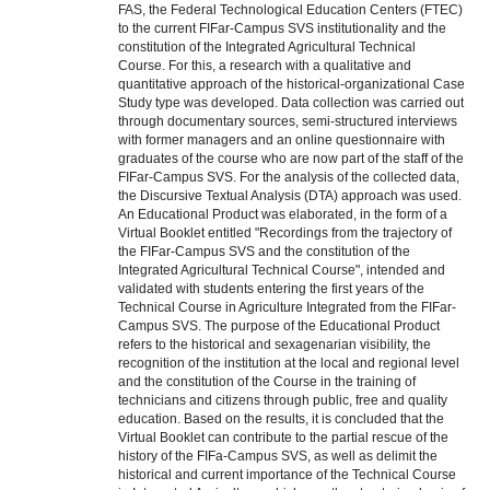
FAS, the Federal Technological Education Centers (FTEC)
to the current FIFar-Campus SVS institutionality and the
constitution of the Integrated Agricultural Technical
Course. For this, a research with a qualitative and
quantitative approach of the historical-organizational Case
Study type was developed. Data collection was carried out
through documentary sources, semi-structured interviews
with former managers and an online questionnaire with
graduates of the course who are now part of the staff of the
FIFar-Campus SVS. For the analysis of the collected data,
the Discursive Textual Analysis (DTA) approach was used.
An Educational Product was elaborated, in the form of a
Virtual Booklet entitled "Recordings from the trajectory of
the FIFar-Campus SVS and the constitution of the
Integrated Agricultural Technical Course", intended and
validated with students entering the first years of the
Technical Course in Agriculture Integrated from the FIFar-
Campus SVS. The purpose of the Educational Product
refers to the historical and sexagenarian visibility, the
recognition of the institution at the local and regional level
and the constitution of the Course in the training of
technicians and citizens through public, free and quality
education. Based on the results, it is concluded that the
Virtual Booklet can contribute to the partial rescue of the
history of the FIFa-Campus SVS, as well as delimit the
historical and current importance of the Technical Course