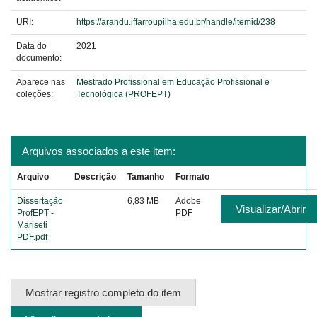
URI:
https://arandu.iffarroupilha.edu.br/handle/itemid/238
Data do
2021
documento:
Aparece nas
Mestrado Profissional em Educação Profissional e
coleções:
Tecnológica (PROFEPT)
Arquivos associados a este item:
Arquivo
Descrição
Tamanho
Formato
Dissertação
6,83 MB
Adobe
Visualizar/Abrir
ProfEPT -
PDF
Mariseti
PDF.pdf
Mostrar registro completo do item