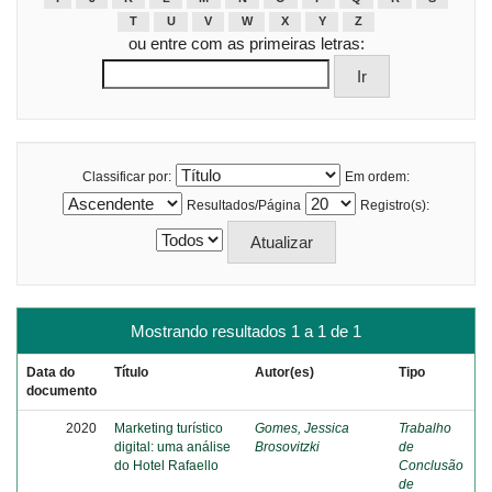
T
U
V
W
X
Y
Z
ou entre com as primeiras letras:
Classificar por:
Em ordem:
Resultados/Página
Registro(s):
Mostrando resultados 1 a 1 de 1
Data do
Título
Autor(es)
Tipo
documento
2020
Marketing turístico
Gomes, Jessica
Trabalho
digital: uma análise
Brosovitzki
de
do Hotel Rafaello
Conclusão
de