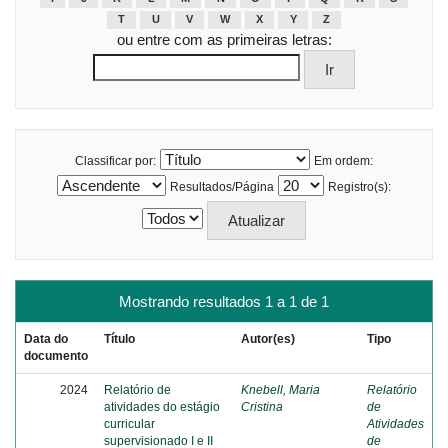
T
U
V
W
X
Y
Z
ou entre com as primeiras letras:
Classificar por:
Em ordem:
Resultados/Página
Registro(s):
Mostrando resultados 1 a 1 de 1
Data do
Título
Autor(es)
Tipo
documento
2024
Relatório de
Knebell, Maria
Relatório
atividades do estágio
Cristina
de
curricular
Atividades
supervisionado I e II
de