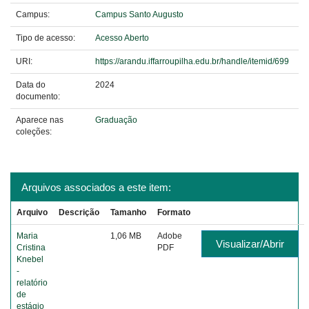
Campus:
Campus Santo Augusto
Tipo de acesso:
Acesso Aberto
URI:
https://arandu.iffarroupilha.edu.br/handle/itemid/699
Data do
2024
documento:
Aparece nas
Graduação
coleções:
Arquivos associados a este item:
Arquivo
Descrição
Tamanho
Formato
Maria
1,06 MB
Adobe
Visualizar/Abrir
Cristina
PDF
Knebel
-
relatório
de
estágio