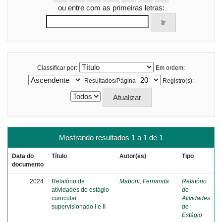
ou entre com as primeiras letras:
Classificar por:
Em ordem:
Resultados/Página
Registro(s):
Mostrando resultados 1 a 1 de 1
Data do
Título
Autor(es)
Tipo
documento
2024
Relatório de
Maboni, Fernanda
Relatório
atividades do estágio
de
curricular
Atividades
supervisionado I e II
de
Estágio