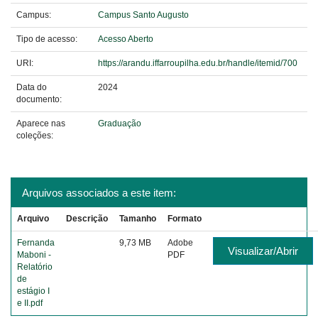
Campus:
Campus Santo Augusto
Tipo de acesso:
Acesso Aberto
URI:
https://arandu.iffarroupilha.edu.br/handle/itemid/700
Data do
2024
documento:
Aparece nas
Graduação
coleções:
Arquivos associados a este item:
Arquivo
Descrição
Tamanho
Formato
Fernanda
9,73 MB
Adobe
Visualizar/Abrir
Maboni -
PDF
Relatório
de
estágio I
e II.pdf