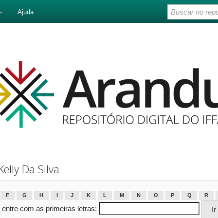
Ajuda
elly Da Silva
F
G
H
I
J
K
L
M
N
O
P
Q
R
 entre com as primeiras letras: