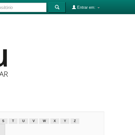
Entrar em:
S
T
U
V
W
X
Y
Z