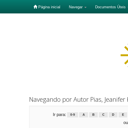
Página inicial
Navegar
Documentos Úteis
Skip
navigation
Navegando por Autor Pias, Jeanifer K
Ir para:
0-9
A
B
C
D
E
ou