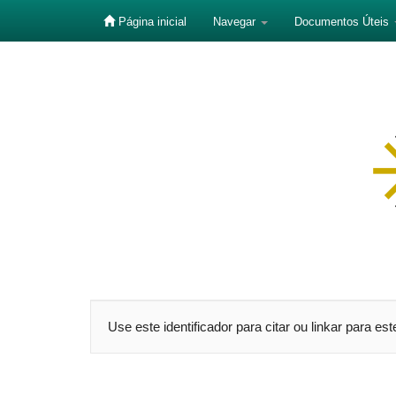
Página inicial
Navegar
Documentos Úteis
Skip
navigation
Use este identificador para citar ou linkar para es