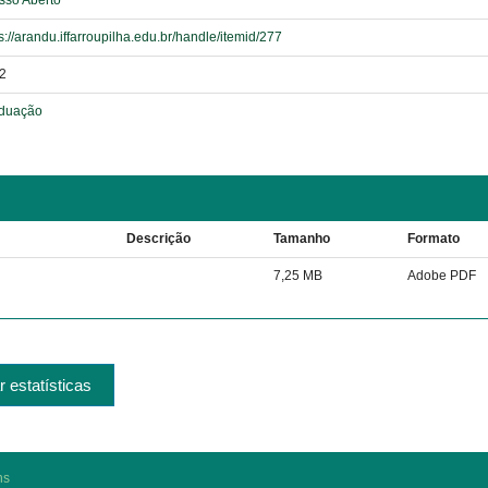
sso Aberto
s://arandu.iffarroupilha.edu.br/handle/itemid/277
2
duação
Descrição
Tamanho
Formato
7,25 MB
Adobe PDF
r estatísticas
ns