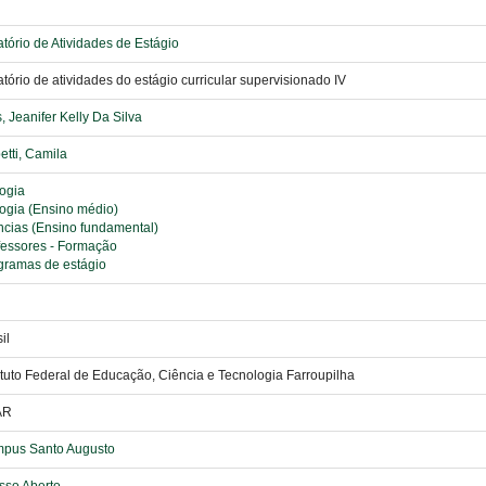
tório de Atividades de Estágio
tório de atividades do estágio curricular supervisionado IV
, Jeanifer Kelly Da Silva
etti, Camila
logia
logia (Ensino médio)
ncias (Ensino fundamental)
fessores - Formação
gramas de estágio
il
tituto Federal de Educação, Ciência e Tecnologia Farroupilha
AR
pus Santo Augusto