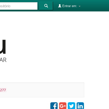
Entrar em:
277