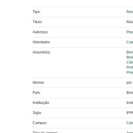
Tipo:
Rela
Título:
Rela
Autor(es):
Pias
Orientador:
Cop
Assunto(s):
Bio
Bio
Ciê
Pro
Pro
Idioma:
por
País:
Bras
Instituição:
Ins
Sigla:
IFF
Campus:
Cam