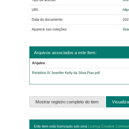
Tipo de acesso:
Ace
URI:
http
Data do documento:
202
Aparece nas coleções:
Gra
Arquivos associados a este item:
Arquivo
Relatório IV Jeanifer Kelly da Silva Pias.pdf
Mostrar registro completo do item
Visualiza
Este item está licenciado sob uma
Licença Creative Commo