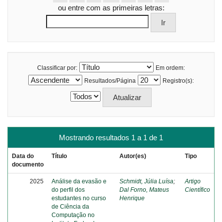
ou entre com as primeiras letras:
Classificar por:
Em ordem:
Resultados/Página
Registro(s):
Mostrando resultados 1 a 1 de 1
Data do
Título
Autor(es)
Tipo
documento
2025
Análise da evasão e
Schmidt, Júlia Luísa
;
Artigo
do perfil dos
Dal Forno, Mateus
Científico
estudantes no curso
Henrique
de Ciência da
Computação no