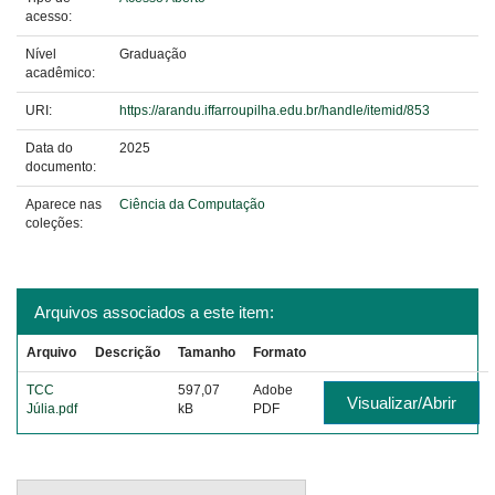
acesso:
Nível
Graduação
acadêmico:
URI:
https://arandu.iffarroupilha.edu.br/handle/itemid/853
Data do
2025
documento:
Aparece nas
Ciência da Computação
coleções:
Arquivos associados a este item:
Arquivo
Descrição
Tamanho
Formato
TCC
597,07
Adobe
Visualizar/Abrir
Júlia.pdf
kB
PDF