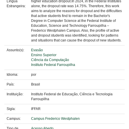
Língua
higher education dropout.In 2024, in the Federal Institutes
Estrangeira:
alone, the dropout rate was 14.75%. Therefore, this work
aims to analyze the reasons for dropout and the difficulties
that active students find to remain in the Bachelor's
Degree in Computer Science at the Federal Institute of
Education, Science and Technology Farroupilha –
Frederico Westphalen Campus. Also, the profile of active
and dropout students was identified, looking for patterns
and situations that can cause the dropout of new students.
Assunto(s):
Evasão
Ensino Superior
Ciência da Computação
Instituto Federal Farroupilha
Idioma:
por
País:
Brasil
Instituição:
Instituto Federal de Educação, Ciência e Tecnologia
Farroupilha
Sigla:
IFFAR
Campus:
Campus Frederico Westphalen
Tipo de
Acesso Aberto