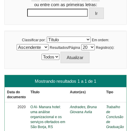
ou entre com as primeiras letras:
Classificar por:
Em ordem:
Resultados/Página
Registro(s):
Mostrando resultados 1 a 1 de 1
Data do
Título
Autor(es)
Tipo
documento
2020
O Al- Manara hotel:
Andrades, Bruna
Trabalho
uma análise
Giovana Avila
de
organizacional e os
Conclusão
serviços ofertados em
de
São Borja, RS
Graduação